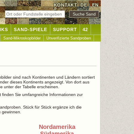
KONTAKT
DE
|
EN
NKS
SAND-SPIELE
SUPPORT
42
Sand-Mikroskopbilder
Unverifizierte Sandproben
nbilder sind nach Kontinenten und Ländern sortiert
änder dieses Kontinents angezeigt. Von dort aus
e unter der Tabelle erscheinen.
t finden Sie umfangreiche Informationen zur
 Sandproben. Stück für Stück ergänze ich die
u gewinnen.
Nordamerika
Südamerika