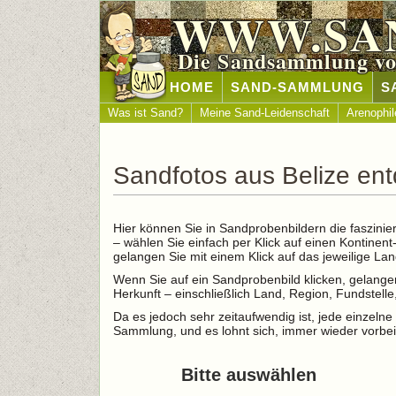
WWW.SA
Die Sandsammlung vo
HOME
SAND-SAMMLUNG
S
Was ist Sand?
Meine Sand-Leidenschaft
Arenophil
Sandfotos aus Belize en
Hier können Sie in Sandprobenbildern die faszinie
– wählen Sie einfach per Klick auf einen Kontinen
gelangen Sie mit einem Klick auf das jeweilige L
Wenn Sie auf ein Sandprobenbild klicken, gelangen
Herkunft – einschließlich Land, Region, Fundstel
Da es jedoch sehr zeitaufwendig ist, jede einzelne 
Sammlung, und es lohnt sich, immer wieder vorbei
Bitte auswählen