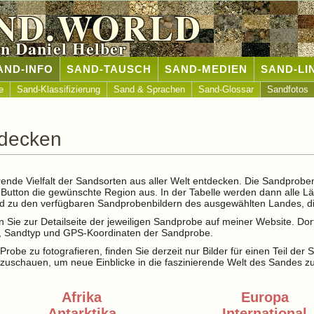
ND.WORLD
n Daniel Helber
AND-INFO
SAND-TAUSCH
SAND-MEDIEN
SAND-LI
e
Sand-Klassifizierung
Sand & Sprachen
Sand-Glossar
Sandfotos
tdecken
rende Vielfalt der Sandsorten aus aller Welt entdecken. Die Sandprobe
t-Button die gewünschte Region aus. In der Tabelle werden dann alle L
and zu den verfügbaren Sandprobenbildern des ausgewählten Landes, di
 Sie zur Detailseite der jeweiligen Sandprobe auf meiner Website. Dor
le, Sandtyp und GPS-Koordinaten der Sandprobe.
Probe zu fotografieren, finden Sie derzeit nur Bilder für einen Teil der
zuschauen, um neue Einblicke in die faszinierende Welt des Sandes z
Afrika
Europa
Antarktika
International