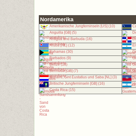
Nordamerika
Amerikanische Jungferninseln [US] (10)
Cu
Anguilla [GB] (5)
Do
Antigua und Barbuda (16)
Do
Aruba [NL] (12)
El
Bahamas (30)
G
Barbados (9)
Gr
Belize (13)
Gu
Bermuda [GB] (7)
Gu
Bonaire, Sint Eustatius und Saba [NL] (3)
Ha
Britische Jungferninseln [GB] (16)
Ho
Costa Rica (15)