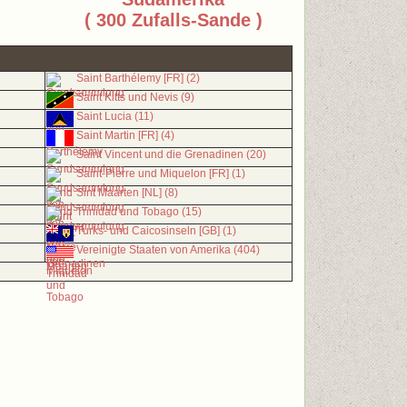
( 300 Zufalls-Sande )
Saint Barthélemy [FR] (2)
Saint Kitts und Nevis (9)
Saint Lucia (11)
Saint Martin [FR] (4)
Saint Vincent und die Grenadinen (20)
Saint-Pierre und Miquelon [FR] (1)
Sint Maarten [NL] (8)
Trinidad und Tobago (15)
Turks- und Caicosinseln [GB] (1)
Vereinigte Staaten von Amerika (404)