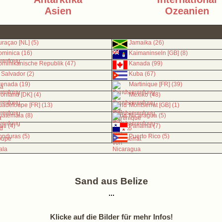
Asien
Ozeanien
raçao [NL] (5)
Jamaika (26)
minica (16)
Kaimaninseln [GB] (8)
minikanische Republik (47)
Kanada (99)
 Salvador (2)
Kuba (67)
renada (19)
Martinique [FR] (39)
önland [DK] (4)
Mexiko (48)
adeloupe [FR] (13)
Montserrat [GB] (1)
atemala (8)
Nicaragua (5)
iti (4)
Panama (7)
nduras (5)
Puerto Rico (5)
Sand aus Belize
Klicke auf die Bilder für mehr Infos!