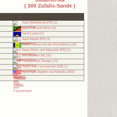
( 300 Zufalls-Sande )
Saint Barthélemy [FR] (2)
Saint Kitts und Nevis (9)
Saint Lucia (11)
Saint Martin [FR] (4)
Saint Vincent und die Grenadinen (20)
Saint-Pierre und Miquelon [FR] (1)
Sint Maarten [NL] (8)
Trinidad und Tobago (15)
Turks- und Caicosinseln [GB] (1)
Vereinigte Staaten von Amerika (404)