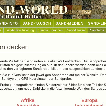
ND.WORLD
n Daniel Helber
AND-INFO
SAND-TAUSCH
SAND-MEDIEN
SAND-LI
e
Sand-Klassifizierung
Sand & Sprachen
Sand-Glossar
Sandfotos
entdecken
rende Vielfalt der Sandsorten aus aller Welt entdecken. Die Sandprobe
t-Button die gewünschte Region aus. In der Tabelle werden dann alle L
and zu den verfügbaren Sandprobenbildern des ausgewählten Landes, di
 Sie zur Detailseite der jeweiligen Sandprobe auf meiner Website. Dor
le, Sandtyp und GPS-Koordinaten der Sandprobe.
Probe zu fotografieren, finden Sie derzeit nur Bilder für einen Teil der
zuschauen, um neue Einblicke in die faszinierende Welt des Sandes z
Afrika
Europa
Antarktika
International