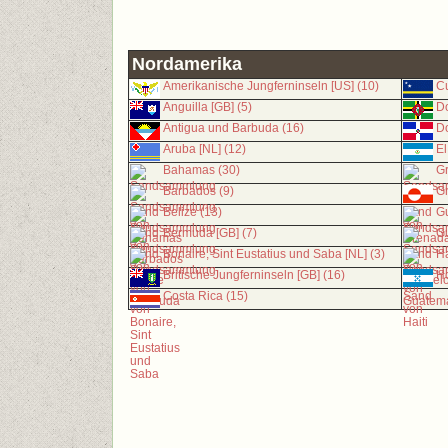
Nordamerika
Amerikanische Jungferninseln [US] (10)
Cu
Anguilla [GB] (5)
Do
Antigua und Barbuda (16)
Do
Aruba [NL] (12)
El
Bahamas (30)
G
Barbados (9)
Gr
Belize (13)
Gu
Bermuda [GB] (7)
Gu
Bonaire, Sint Eustatius und Saba [NL] (3)
Ha
Britische Jungferninseln [GB] (16)
Ho
Costa Rica (15)