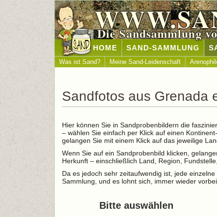
WWW.SA
Die Sandsammlung vo
HOME
SAND-SAMMLUNG
S
Was ist Sand?
Meine Sand-Leidenschaft
Arenophil
Sandfotos aus Grenada 
Hier können Sie in Sandprobenbildern die faszinie
– wählen Sie einfach per Klick auf einen Kontinen
gelangen Sie mit einem Klick auf das jeweilige L
Wenn Sie auf ein Sandprobenbild klicken, gelangen
Herkunft – einschließlich Land, Region, Fundstel
Da es jedoch sehr zeitaufwendig ist, jede einzelne 
Sammlung, und es lohnt sich, immer wieder vorbei
Bitte auswählen