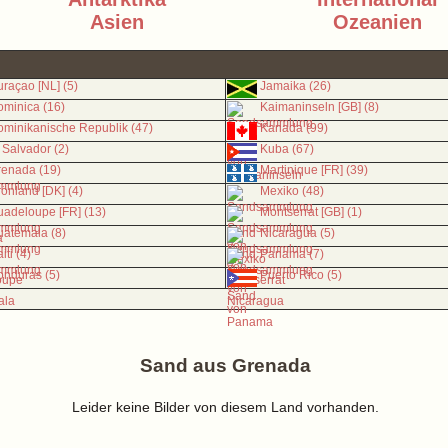
Asien
Ozeanien
raçao [NL] (5)
Jamaika (26)
minica (16)
Kaimaninseln [GB] (8)
minikanische Republik (47)
Kanada (99)
 Salvador (2)
Kuba (67)
renada (19)
Martinique [FR] (39)
önland [DK] (4)
Mexiko (48)
adeloupe [FR] (13)
Montserrat [GB] (1)
atemala (8)
Nicaragua (5)
iti (4)
Panama (7)
nduras (5)
Puerto Rico (5)
Sand aus Grenada
Leider keine Bilder von diesem Land vorhanden.