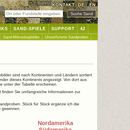
KONTAKT
DE
|
EN
NKS
SAND-SPIELE
SUPPORT
42
Sand-Mikroskopbilder
Unverifizierte Sandproben
nbilder sind nach Kontinenten und Ländern sortiert
änder dieses Kontinents angezeigt. Von dort aus
e unter der Tabelle erscheinen.
t finden Sie umfangreiche Informationen zur
 Sandproben. Stück für Stück ergänze ich die
u gewinnen.
Nordamerika
Südamerika