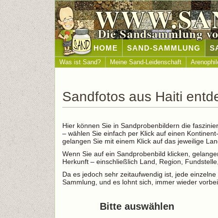
WWW.SA
Die Sandsammlung vo
HOME
SAND-SAMMLUNG
S
Was ist Sand?
Meine Sand-Leidenschaft
Arenophil
Sandfotos aus Haiti ent
Hier können Sie in Sandprobenbildern die faszinie
– wählen Sie einfach per Klick auf einen Kontinen
gelangen Sie mit einem Klick auf das jeweilige L
Wenn Sie auf ein Sandprobenbild klicken, gelangen
Herkunft – einschließlich Land, Region, Fundstel
Da es jedoch sehr zeitaufwendig ist, jede einzelne 
Sammlung, und es lohnt sich, immer wieder vorbei
Bitte auswählen