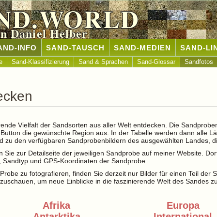
ND.WORLD
n Daniel Helber
AND-INFO
SAND-TAUSCH
SAND-MEDIEN
SAND-LI
e
Sand-Klassifizierung
Sand & Sprachen
Sand-Glossar
Sandfotos
decken
rende Vielfalt der Sandsorten aus aller Welt entdecken. Die Sandprobe
t-Button die gewünschte Region aus. In der Tabelle werden dann alle L
and zu den verfügbaren Sandprobenbildern des ausgewählten Landes, di
 Sie zur Detailseite der jeweiligen Sandprobe auf meiner Website. Dor
le, Sandtyp und GPS-Koordinaten der Sandprobe.
Probe zu fotografieren, finden Sie derzeit nur Bilder für einen Teil der
zuschauen, um neue Einblicke in die faszinierende Welt des Sandes z
Afrika
Europa
Antarktika
International