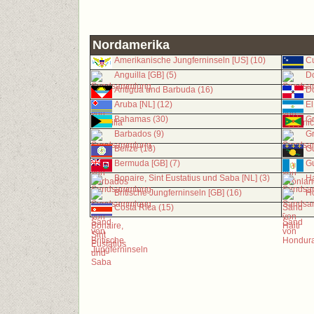
Nordamerika
Amerikanische Jungferninseln [US] (10)
Cu
Anguilla [GB] (5)
Do
Antigua und Barbuda (16)
Do
Aruba [NL] (12)
El
Bahamas (30)
G
Barbados (9)
Gr
Belize (13)
Gu
Bermuda [GB] (7)
Gu
Bonaire, Sint Eustatius und Saba [NL] (3)
Ha
Britische Jungferninseln [GB] (16)
Ho
Costa Rica (15)