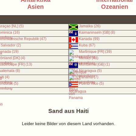
Asien
Ozeanien
raçao [NL] (5)
Jamaika (26)
minica (16)
Kaimaninseln [GB] (8)
minikanische Republik (47)
Kanada (99)
 Salvador (2)
Kuba (67)
renada (19)
Martinique [FR] (39)
önland [DK] (4)
Mexiko (48)
adeloupe [FR] (13)
Montserrat [GB] (1)
atemala (8)
Nicaragua (5)
iti (4)
Panama (7)
nduras (5)
Puerto Rico (5)
Sand aus Haiti
Leider keine Bilder von diesem Land vorhanden.