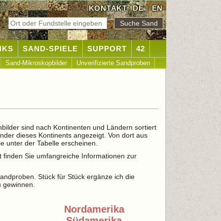
KONTAKT
DE
|
EN
NKS
SAND-SPIELE
SUPPORT
42
Sand-Mikroskopbilder
Unverifizierte Sandproben
nbilder sind nach Kontinenten und Ländern sortiert
änder dieses Kontinents angezeigt. Von dort aus
e unter der Tabelle erscheinen.
t finden Sie umfangreiche Informationen zur
 Sandproben. Stück für Stück ergänze ich die
u gewinnen.
Nordamerika
Südamerika