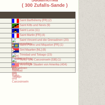
( 300 Zufalls-Sande )
Saint Barthélemy [FR] (2)
Saint Kitts und Nevis (9)
Saint Lucia (11)
Saint Martin [FR] (4)
Saint Vincent und die Grenadinen (20)
Saint-Pierre und Miquelon [FR] (1)
Sint Maarten [NL] (8)
Trinidad und Tobago (15)
Turks- und Caicosinseln [GB] (1)
Vereinigte Staaten von Amerika (404)