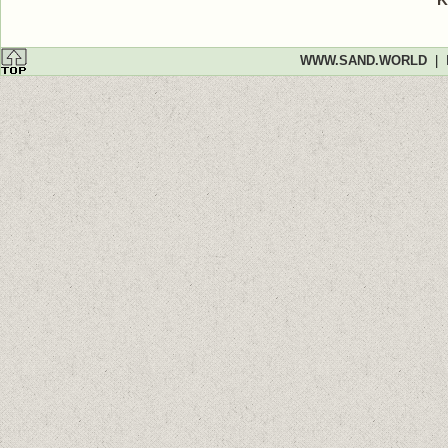
WWW.SAND.WORLD
|