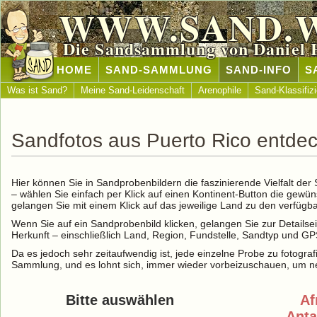
WWW.SAND.
Die Sandsammlung von Daniel 
HOME
SAND-SAMMLUNG
SAND-INFO
S
Was ist Sand?
Meine Sand-Leidenschaft
Arenophile
Sand-Klassifiz
Sandfotos aus Puerto Rico entde
Hier können Sie in Sandprobenbildern die faszinierende Vielfalt de
– wählen Sie einfach per Klick auf einen Kontinent-Button die gewü
gelangen Sie mit einem Klick auf das jeweilige Land zu den verfüg
Wenn Sie auf ein Sandprobenbild klicken, gelangen Sie zur Detailse
Herkunft – einschließlich Land, Region, Fundstelle, Sandtyp und G
Da es jedoch sehr zeitaufwendig ist, jede einzelne Probe zu fotografi
Sammlung, und es lohnt sich, immer wieder vorbeizuschauen, um ne
Bitte auswählen
Af
Anta