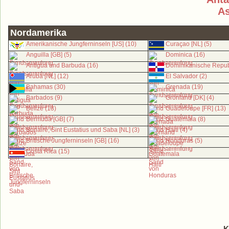
As
Nordamerika
Amerikanische Jungferninseln [US] (10)
Curaçao [NL] (5)
Anguilla [GB] (5)
Dominica (16)
Antigua und Barbuda (16)
Dominikanische Republ
Aruba [NL] (12)
El Salvador (2)
Bahamas (30)
Grenada (19)
Barbados (9)
Grönland [DK] (4)
Belize (13)
Guadeloupe [FR] (13)
Bermuda [GB] (7)
Guatemala (8)
Bonaire, Sint Eustatius und Saba [NL] (3)
Haiti (4)
Britische Jungferninseln [GB] (16)
Honduras (5)
Costa Rica (15)
K