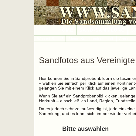
WWW.SA
Die Sandsammlung vo
HOME
SAND-SAMMLUNG
S
Was ist Sand?
Meine Sand-Leidenschaft
Arenophil
Sandfotos aus Vereinigt
Hier können Sie in Sandprobenbildern die faszinie
– wählen Sie einfach per Klick auf einen Kontinen
gelangen Sie mit einem Klick auf das jeweilige L
Wenn Sie auf ein Sandprobenbild klicken, gelangen
Herkunft – einschließlich Land, Region, Fundstel
Da es jedoch sehr zeitaufwendig ist, jede einzelne 
Sammlung, und es lohnt sich, immer wieder vorbei
Bitte auswählen