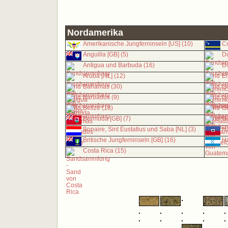
Nordamerika
Amerikanische Jungferninseln [US] (10)
Cu
Anguilla [GB] (5)
Do
Antigua und Barbuda (16)
Do
Aruba [NL] (12)
El
Bahamas (30)
G
Barbados (9)
Gr
Belize (13)
Gu
Bermuda [GB] (7)
Gu
Bonaire, Sint Eustatius und Saba [NL] (3)
Ha
Britische Jungferninseln [GB] (16)
Ho
Costa Rica (15)