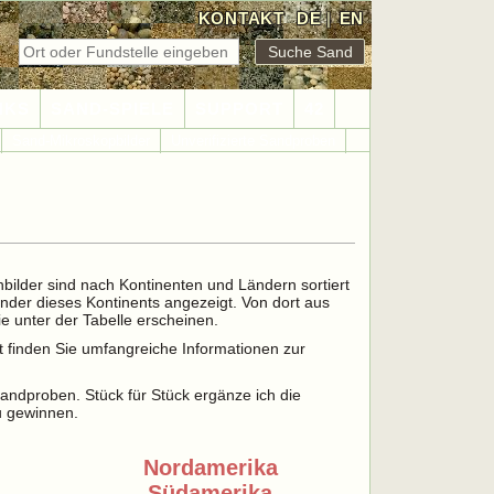
KONTAKT
DE
|
EN
NKS
SAND-SPIELE
SUPPORT
42
Sand-Mikroskopbilder
Unverifizierte Sandproben
nbilder sind nach Kontinenten und Ländern sortiert
änder dieses Kontinents angezeigt. Von dort aus
e unter der Tabelle erscheinen.
t finden Sie umfangreiche Informationen zur
 Sandproben. Stück für Stück ergänze ich die
u gewinnen.
Nordamerika
Südamerika