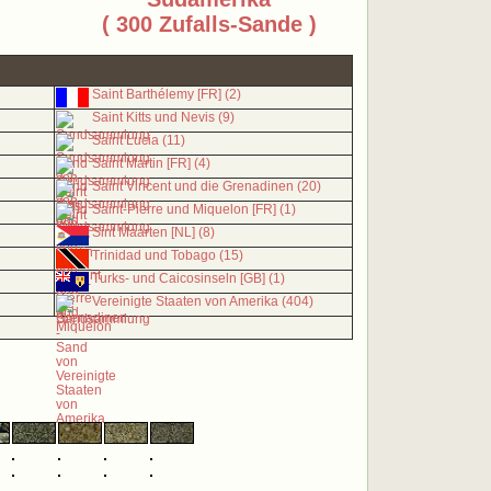
( 300 Zufalls-Sande )
Saint Barthélemy [FR] (2)
Saint Kitts und Nevis (9)
Saint Lucia (11)
Saint Martin [FR] (4)
Saint Vincent und die Grenadinen (20)
Saint-Pierre und Miquelon [FR] (1)
Sint Maarten [NL] (8)
Trinidad und Tobago (15)
Turks- und Caicosinseln [GB] (1)
Vereinigte Staaten von Amerika (404)