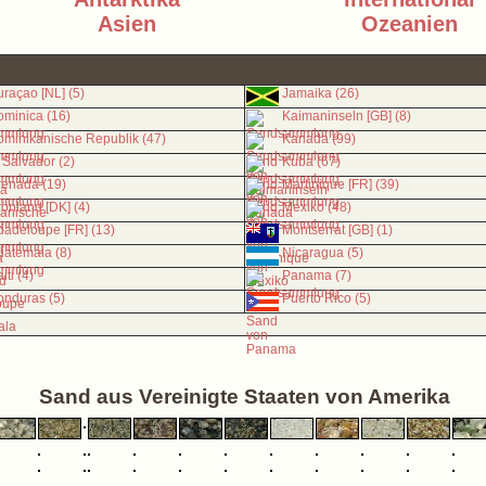
Asien
Ozeanien
raçao [NL] (5)
Jamaika (26)
minica (16)
Kaimaninseln [GB] (8)
minikanische Republik (47)
Kanada (99)
 Salvador (2)
Kuba (67)
renada (19)
Martinique [FR] (39)
önland [DK] (4)
Mexiko (48)
adeloupe [FR] (13)
Montserrat [GB] (1)
atemala (8)
Nicaragua (5)
iti (4)
Panama (7)
nduras (5)
Puerto Rico (5)
Sand aus Vereinigte Staaten von Amerika