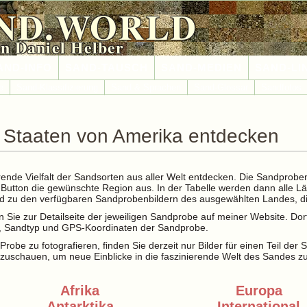
ND.WORLD
n Daniel Helber
AND-INFO
SAND-TAUSCH
SAND-MEDIEN
SAND-LI
e
Sand-Klassifizierung
Sand & Sprachen
Sand-Glossar
Sandfotos
e Staaten von Amerika entdecken
rende Vielfalt der Sandsorten aus aller Welt entdecken. Die Sandprobe
t-Button die gewünschte Region aus. In der Tabelle werden dann alle L
and zu den verfügbaren Sandprobenbildern des ausgewählten Landes, di
 Sie zur Detailseite der jeweiligen Sandprobe auf meiner Website. Dor
le, Sandtyp und GPS-Koordinaten der Sandprobe.
Probe zu fotografieren, finden Sie derzeit nur Bilder für einen Teil der
zuschauen, um neue Einblicke in die faszinierende Welt des Sandes z
Afrika
Europa
Antarktika
International