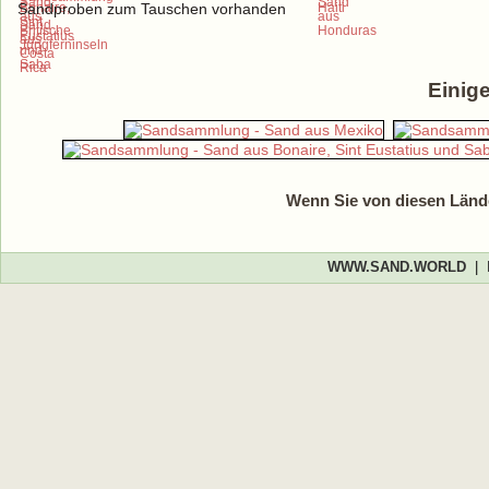
Sandproben zum Tauschen vorhanden
Einig
Wenn Sie von diesen Lände
WWW.SAND.WORLD
|