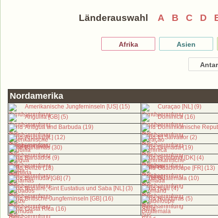
Länderauswahl
A
B
C
D
Afrika
Asien
Antar
Nordamerika
Amerikanische Jungferninseln [US] (15)
Curaçao [NL] (9)
Anguilla [GB] (5)
Dominica (16)
Antigua und Barbuda (19)
Dominikanische Republ
Aruba [NL] (12)
El Salvador (2)
Bahamas (30)
Grenada (19)
Barbados (9)
Grönland [DK] (4)
Belize (13)
Guadeloupe [FR] (13)
Bermuda [GB] (7)
Guatemala (10)
Bonaire, Sint Eustatius und Saba [NL] (3)
Haiti (4)
Britische Jungferninseln [GB] (16)
Honduras (5)
Costa Rica (16)