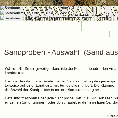
WWW.SAND.
Die Sandsammlung von Daniel 
HOME
SAND-SAMMLUNG
SAND-INFO
S
Länder A-Z
Afrika
Antarktika
Asien
Europa
International
Nor
Sandproben - Auswahl (Sand aus
Wählen Sie für die jeweilige Sandliste die Kontinente oder den An
Landes aus.
Hier werden dann alle Sande meiner Sandsammlung des jeweiligen 
teilweise auf einer Landkarte mit Fundstelle markiert. Die Klammer 
die Anzahl der Sandproben in meiner Sandsammlung an.
Detailinformationen über jede Sandprobe (mit 1:10 Bild) erhalten Sie
einzelnen Sandnummern oder Vorschaubilder der jeweiligen Sandp
Bitte